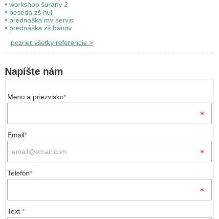
• workshop šurany 2
• beseda zš hul
• prednáška mv servis
• prednáška zš bánov
pozrieť všetky referencie
>
Napíšte nám
Meno a priezvisko
*
Email
*
Telefón
*
Text
*