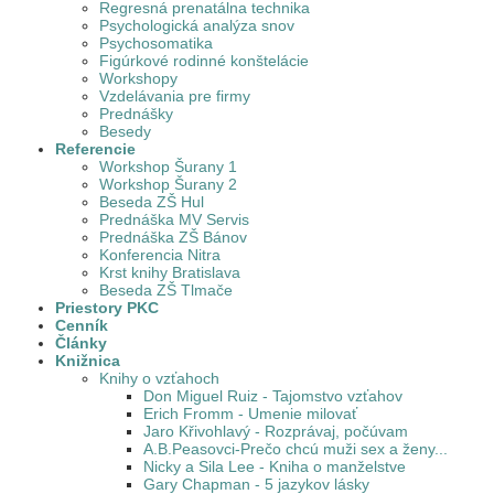
Regresná prenatálna technika
Psychologická analýza snov
Psychosomatika
Figúrkové rodinné konštelácie
Workshopy
Vzdelávania pre firmy
Prednášky
Besedy
Referencie
Workshop Šurany 1
Workshop Šurany 2
Beseda ZŠ Hul
Prednáška MV Servis
Prednáška ZŠ Bánov
Konferencia Nitra
Krst knihy Bratislava
Beseda ZŠ Tlmače
Priestory PKC
Cenník
Články
Knižnica
Knihy o vzťahoch
Don Miguel Ruiz - Tajomstvo vzťahov
Erich Fromm - Umenie milovať
Jaro Křivohlavý - Rozprávaj, počúvam
A.B.Peasovci-Prečo chcú muži sex a ženy...
Nicky a Sila Lee - Kniha o manželstve
Gary Chapman - 5 jazykov lásky