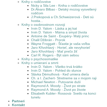
Knihy o rodičovstve
Nicky a Sila Lee - Kniha o rodičovstve
Dr.Álvaro Bilbao - Detský mozog vysvetlený
rodičom
J.Prekopová a Ch.Schweizerová - Deti sú
hostia...
Knihy o osobnostnom rozvoji
Irvin D. Yalom - Láska a jej kat
Irvin D. Yalom - Máma a smysl života
Antoine de Saint - Exupéry- Malý princ
Chalil Džibrán - Prorok
Wayne Froggatt - Šťastie je vaša voľba
Jaro Křivohlavý - Horieť, ale nevyhorieť
Jaro Křivohlavý - Mať prečo žiť
Carl R. Rogers - Být sám sebou
Knihy o psychosomatike
Knihy o umieraní a smrti
Irvin D. Yalom - Všetko trvá krátko
Irvin D. Yalom - Pohled do slunce
Slávka Démuthová - Keď umiera dieťa
Ch. a I. Zachert- Stretneme sa v mojom raji
Michael Newton - Putovanie duší
Raymond A. Moody - Život po strate
Raymond A. Moody - Život po živote
Elisabeth Kubler- Rossová- Svetlo na konci
tunelu
Partneri
Kontakt