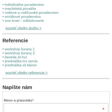
• individuálne poradenstvo
• manželská poradňa
• rodinné a rodičovské poradenstvo
• smútkové poradenstvo
• one brain - odblokovanie
pozrieť všetky služby
>
Referencie
• workshop šurany 1
• workshop šurany 2
• beseda zš hul
• prednáška mv servis
• prednáška zš bánov
pozrieť všetky referencie
>
Napíšte nám
Meno a priezvisko
*